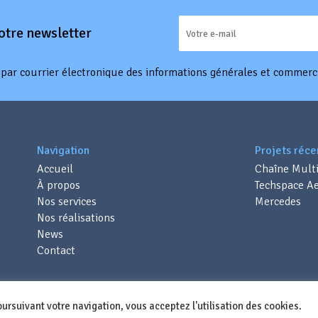
otre newsletter
r par courrier électronique des informations générales et commer
Navigation
Projets réce
Accueil
Chaîne Mult
À propos
Techspace Ae
Nos services
Mercedes
Nos réalisations
News
Contact
© ISOTRIM S.A. 2021 -
-
Conditions générales de vente
Mentions légales
poursuivant votre navigation, vous acceptez l'utilisation des cookies.
Création site internet par adevo.be &
Younyk